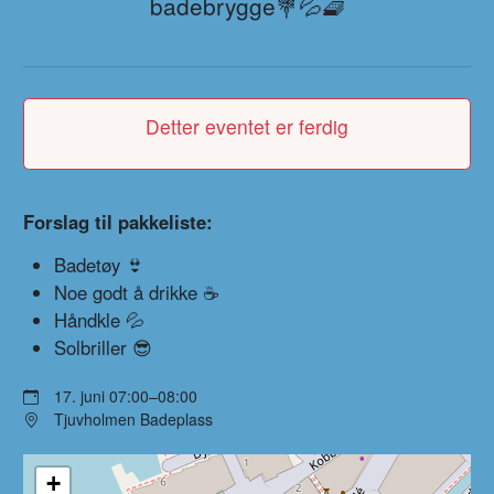
badebrygge💐💦🧇
Detter eventet er ferdig
Forslag til pakkeliste:
Badetøy 👙
Noe godt å drikke ☕
Håndkle 💦
Solbriller 😎
17. juni 07:00–08:00
Tjuvholmen Badeplass
+