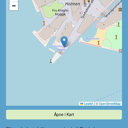
−
Leaflet
|
©
OpenStreetMap
Åpne i Kart