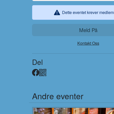
Dette eventet krever medle
Meld På
Kontakt Oss
Del
Facebook
QR
Andre eventer