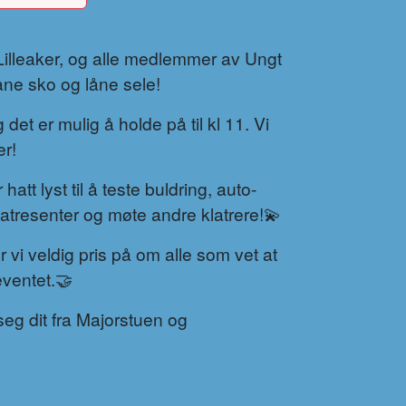
is Lilleaker, og alle medlemmer av Ungt
låne sko og låne sele!
det er mulig å holde på til kl 11. Vi
er!
att lyst til å teste buldring, auto-
 klatresenter og møte andre klatrere!💫
 vi veldig pris på om alle som vet at
ventet.🤝
eg dit fra Majorstuen og