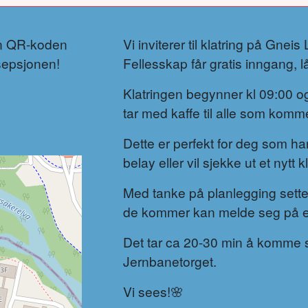
an QR-koden
Vi inviterer til klatring på Gne
esepsjonen!
Fellesskap får gratis inngang, 
Klatringen begynner kl 09:00 og 
tar med kaffe til alle som komm
Dette er perfekt for deg som har h
belay eller vil sjekke ut et nytt
Med tanke på planlegging setter
de kommer kan melde seg på e
Det tar ca 20-30 min å komme s
Jernbanetorget.
Vi sees!🌸