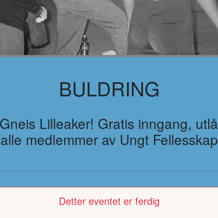
BULDRING
på Gneis Lilleaker! Gratis inngang, utlå
alle medlemmer av Ungt Fellesskap
Detter eventet er ferdig