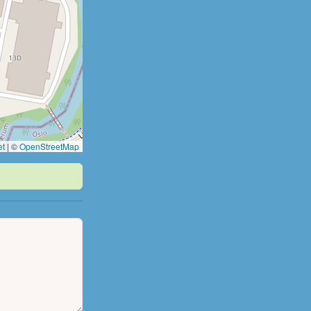
et
|
©
OpenStreetMap