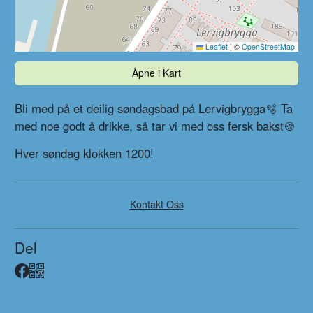
Leaflet
|
©
OpenStreetMap
Åpne i Kart
Bli med på et deilig søndagsbad på Lervigbrygga🫧 Ta
med noe godt å drikke, så tar vi med oss fersk bakst🍪
Hver søndag klokken 1200!
Kontakt Oss
Del
Facebook
QR