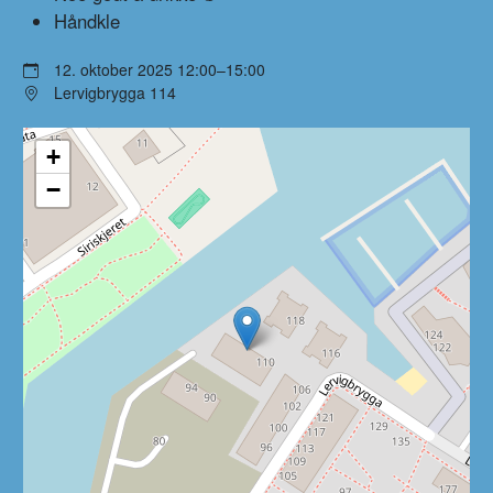
Håndkle
12. oktober 2025 12:00–15:00
Lervigbrygga 114
+
−