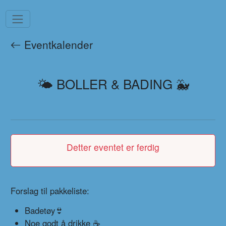
Eventkalender
🌤️ BOLLER & BADING 🐳
Detter eventet er ferdig
Forslag til pakkeliste:
Badetøy👙
Noe godt å drikke ☕️